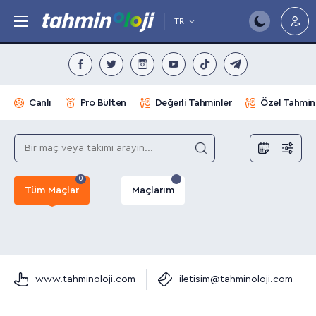
TR
Canlı
Pro Bülten
Değerli Tahminler
Özel Tahmin
0
Tüm Maçlar
Maçlarım
www.tahminoloji.com
iletisim@tahminoloji.com