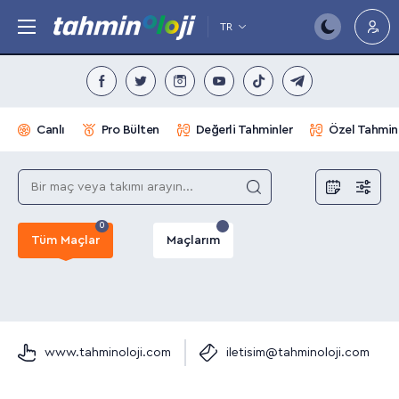
TR
Canlı
Pro Bülten
Değerli Tahminler
Özel Tahmin
0
Tüm Maçlar
Maçlarım
www.tahminoloji.com
iletisim@tahminoloji.com