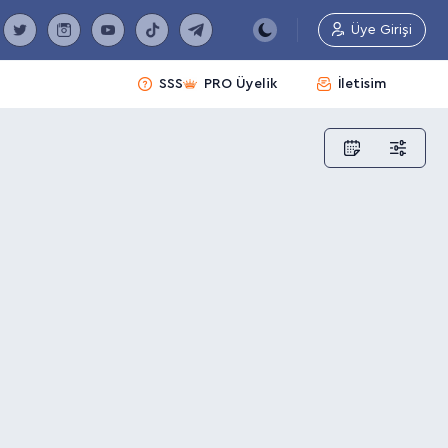
Üye Girişi
SSS
PRO Üyelik
İletisim