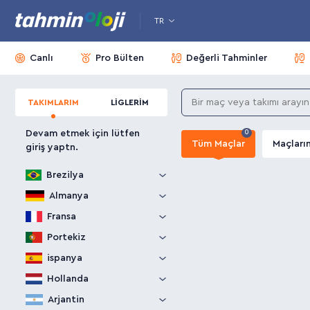
TR
Canlı
Pro Bülten
Değerli Tahminler
TAKIMLARIM
LİGLERİM
Devam etmek için lütfen
0
Tüm Maçlar
Maçları
giriş yaptn.
Brezilya
Almanya
Fransa
Portekiz
ispanya
Hollanda
Arjantin