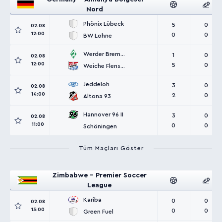
Nord
Phönix Lübeck
5
0
02.08
12:00
0
0
BW Lohne
Werder Bremen II
1
0
02.08
12:00
5
0
Weiche Flensburg
Jeddeloh
3
0
02.08
14:00
2
0
Altona 93
Hannover 96 II
3
0
02.08
11:00
0
0
Schöningen
Tüm Maçları Göster
Zimbabwe - Premier Soccer
League
Kariba
0
0
02.08
13:00
0
0
Green Fuel