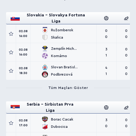
Slovakia - Slovakya Fortuna
Liga
Ružomberok
0
0
02.08
16:00
0
0
Skalica
Zemplín Michalovce
3
0
02.08
16:00
1
0
Komárno
Slovan Bratislava
4
0
02.08
18:30
1
0
Podbrezová
Tüm Maçları Göster
Serbia - Sirbistan Prva
Liga
Borac Cacak
3
0
02.08
17:00
0
0
Dubocica