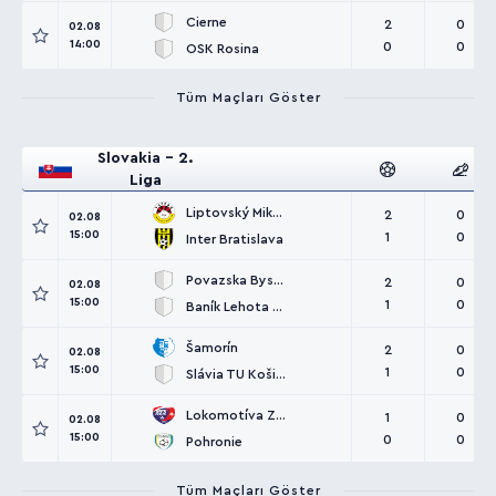
Cierne
2
0
02.08
14:00
0
0
OSK Rosina
Tüm Maçları Göster
Slovakia - 2.
Liga
Liptovský Mikuláš
2
0
02.08
15:00
1
0
Inter Bratislava
Povazska Bystrica
2
0
02.08
15:00
1
0
Baník Lehota p.Vtáčnikom
Šamorín
2
0
02.08
15:00
1
0
Slávia TU Košice
Lokomotíva Zvolen
1
0
02.08
15:00
0
0
Pohronie
Tüm Maçları Göster