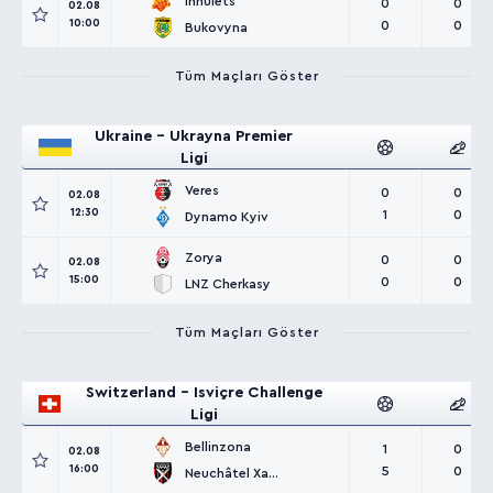
Inhulets
0
0
02.08
10:00
0
0
Bukovyna
Tüm Maçları Göster
Ukraine - Ukrayna Premier
Ligi
Veres
0
0
02.08
12:30
1
0
Dynamo Kyiv
Zorya
0
0
02.08
15:00
0
0
LNZ Cherkasy
Tüm Maçları Göster
Switzerland - Isviçre Challenge
Ligi
Bellinzona
1
0
02.08
16:00
5
0
Neuchâtel Xamax