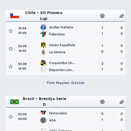
Chile - Sili Primera
Ligi
Audax Italiano
1
0
01.08
23:00
1
0
Palestino
Unión Española
1
0
02.08
16:30
0
0
La Serena
Coquimbo Unido
2
0
02.08
19:00
1
0
Deportes Limache
Tüm Maçları Göster
Brazil - Brezilya Serie
D
Ferroviário
0
0
02.08
20:00
1
0
ASA