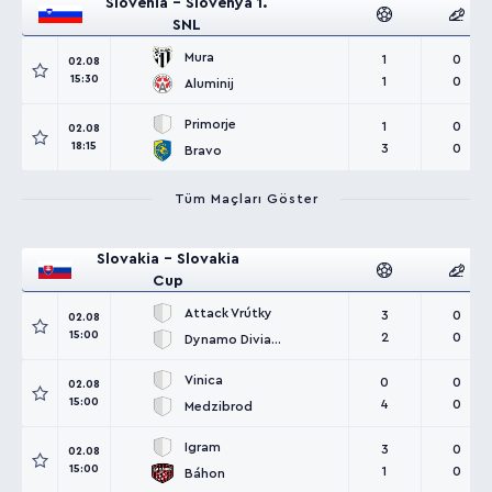
Slovenia - Slovenya 1.
SNL
Mura
1
0
02.08
15:30
1
0
Aluminij
Primorje
1
0
02.08
18:15
3
0
Bravo
Tüm Maçları Göster
Slovakia - Slovakia
Cup
Attack Vrútky
3
0
02.08
15:00
2
0
Dynamo Diviaky
Vinica
0
0
02.08
15:00
4
0
Medzibrod
Igram
3
0
02.08
15:00
1
0
Báhon