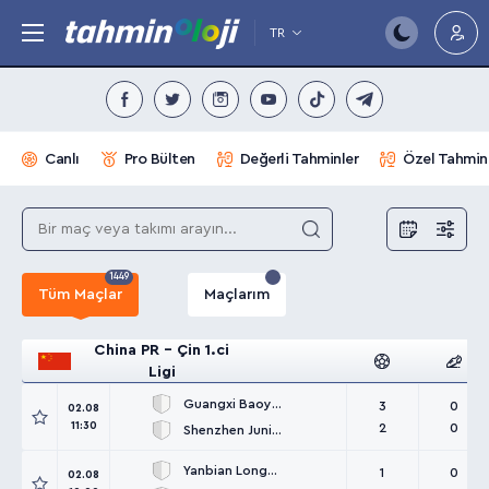
TR
Canlı
Pro Bülten
Değerli Tahminler
Özel Tahmin
1449
Tüm Maçlar
Maçlarım
China PR - Çin 1.ci
Ligi
Guangxi Baoyun
3
0
02.08
11:30
2
0
Shenzhen Juniors
Yanbian Longding
1
0
02.08