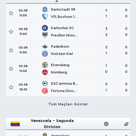
2
Darmstadt 98
4
0
02.08
11:00
1
0
VfL Bochum 1848
Karlsruher SC
3
0
02.08
11:00
2
0
Preußen Münster
Paderborn
2
0
02.08
11:00
1
0
Holstein Kiel
Elversberg
1
0
02.08
11:00
0
0
Nürnberg
DSC Arminia Bielefeld
5
0
02.08
18:30
1
0
Fortuna Düsseldorf
Tüm Maçları Göster
Venezuela - Segunda
Division
Angostura