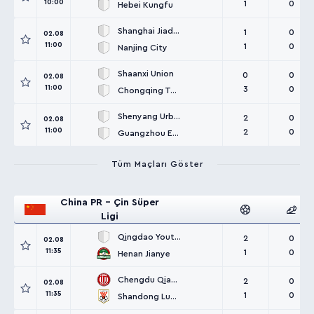
10:00
1
0
Hebei Kungfu
Shanghai Jiading
1
0
02.08
11:00
1
0
Nanjing City
Shaanxi Union
0
0
02.08
11:00
3
0
Chongqing Tongliang Long
Shenyang Urban
2
0
02.08
11:00
2
0
Guangzhou E-Power
Tüm Maçları Göster
China PR - Çin Süper
Ligi
Qingdao Youth Island
2
0
02.08
11:35
1
0
Henan Jianye
Chengdu Qianbao
2
0
02.08
11:35
1
0
Shandong Luneng