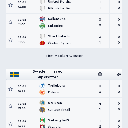
United Nordic
1
0
02.08
14:00
1
0
IF Karlstad Fotboll
Sollentuna
0
0
02.08
11:00
0
0
Enkoping
Stockholm Internazionale
3
0
02.08
11:00
1
0
Örebro Syrianska
Tüm Maçları Göster
Sweden - Isveç
Superettan
Trelleborg
0
0
02.08
13:00
0
0
Kalmar
Utsikten
4
0
02.08
13:00
1
0
GIF Sundsvall
Varberg BoIS
1
0
02.08
13:00
2
0
Örgryte