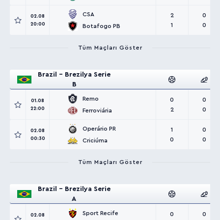
CSA
2
0
02.08
20:00
1
0
Botafogo PB
Tüm Maçları Göster
Brazil - Brezilya Serie
B
Remo
0
0
01.08
22:00
2
0
Ferroviária
Operário PR
1
0
02.08
00:30
0
0
Criciúma
Tüm Maçları Göster
Brazil - Brezilya Serie
A
Sport Recife
0
0
02.08