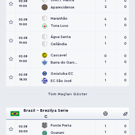
CFRJ / Marica
1
0
02.08
19:00
2
0
Aparecidense
Maranhão
4
0
02.08
19:00
1
0
Tuna Luso
Água Santa
1
0
02.08
19:00
1
0
Ceilândia
Cascavel
0
0
02.08
19:00
1
0
Barra do Garcas
Goiatuba EC
1
0
02.08
18:30
1
0
EC São José
Tüm Maçları Göster
Brazil - Brezilya Serie
C
Ponte Preta
1
0
02.08
20:00
1
0
Guarani