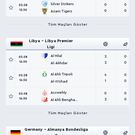
Silver Strikers
0
0
02.08
12:30
0
0
Azam Tigers
Tüm Maçları Göster
Libya - Libya Premier
Ligi
Al Hilal
2
0
02.08
16:30
2
0
Al-Akhdar
Al Ahli Tripoli
4
0
02.08
16:30
1
0
Al-Ittihad
Asswehly
0
0
02.08
16:30
2
0
Al Ahli Benghazi
Tüm Maçları Göster
Germany - Almanya Bundesliga