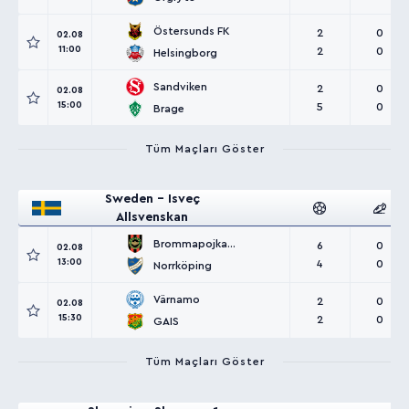
Östersunds FK
2
0
02.08
11:00
2
0
Helsingborg
Sandviken
2
0
02.08
15:00
5
0
Brage
Tüm Maçları Göster
Sweden - Isveç
Allsvenskan
Brommapojkarna
6
0
02.08
13:00
4
0
Norrköping
Värnamo
2
0
02.08
15:30
2
0
GAIS
Tüm Maçları Göster