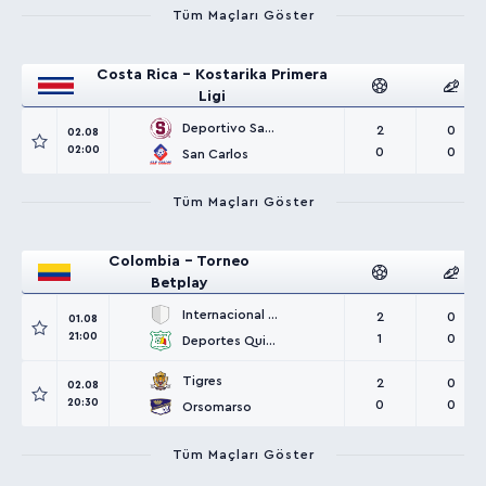
Tüm Maçları Göster
Costa Rica - Kostarika Primera
Ligi
Deportivo Saprissa
2
0
02.08
02:00
0
0
San Carlos
Tüm Maçları Göster
Colombia - Torneo
Betplay
Internacional Palmira
2
0
01.08
21:00
1
0
Deportes Quindío
Tigres
2
0
02.08
20:30
0
0
Orsomarso
Tüm Maçları Göster