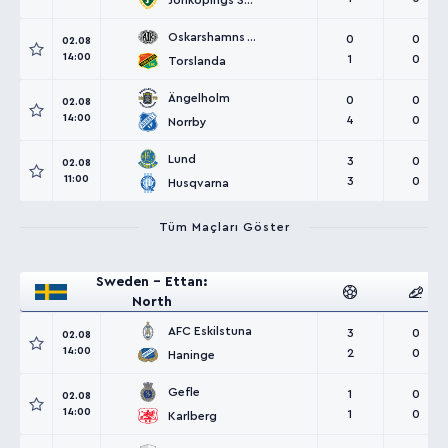
Jönköpings Södra
Oskarshamns AIK
0
0
02.08
14:00
1
0
Torslanda
Ängelholm
0
0
02.08
14:00
4
0
Norrby
Lund
3
0
02.08
11:00
3
0
Husqvarna
Tüm Maçları Göster
Sweden - Ettan:
North
AFC Eskilstuna
3
0
02.08
14:00
2
0
Haninge
Gefle
1
0
02.08
14:00
1
0
Karlberg