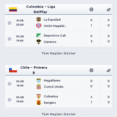
Colombia - Liga
BetPlay
La Equidad
0
0
01.08
23:00
1
0
Unión Magdalena
Deportivo Cali
0
0
02.08
19:00
3
0
Llaneros
Tüm Maçları Göster
Chile - Primera
B
Magallanes
0
0
02.08
16:30
0
0
Curicó Unido
Cobreloa
4
0
02.08
19:00
1
0
Rangers
Tüm Maçları Göster