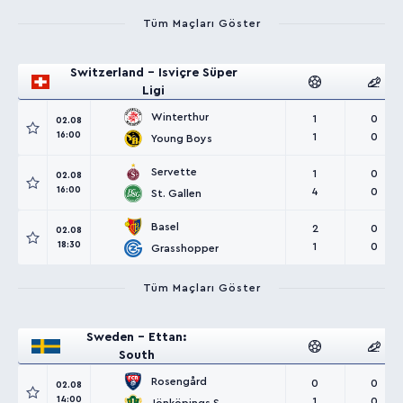
Tüm Maçları Göster
Switzerland - Isviçre Süper
Ligi
Winterthur
1
0
02.08
16:00
1
0
Young Boys
Servette
1
0
02.08
16:00
4
0
St. Gallen
Basel
2
0
02.08
18:30
1
0
Grasshopper
Tüm Maçları Göster
Sweden - Ettan:
South
Rosengård
0
0
02.08
14:00
1
0