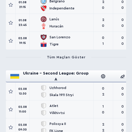
Belgrano
2
0
01.08
21:15
0
0
Independiente
Lanús
2
0
01.08
23:45
0
0
Huracán
San Lorenzo
0
0
02.08
19:15
1
0
Tigre
Tüm Maçları Göster
Ukraine - Second League: Group
A
Uzhhorod
0
0
02.08
12:30
2
0
Skala 1911 Stryi
Atlet
1
0
02.08
11:00
0
0
Vilkhivtsi
Polissya II
2
0
02.08
09:30
2
0
FK Lisne