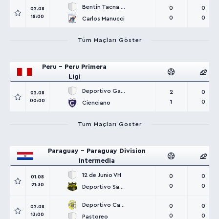
Bentín Tacna Heroica
0
0
02.08
18:00
0
0
Carlos Manucci
Tüm Maçları Göster
Peru - Peru Primera
Ligi
Deportivo Garcilaso
2
0
02.08
00:00
1
0
Cienciano
Tüm Maçları Göster
Paraguay - Paraguay Division
Intermedia
12 de Junio VH
0
0
01.08
21:30
0
0
Deportivo Santaní
Deportivo Capiatá
0
0
02.08
13:00
0
0
Pastoreo