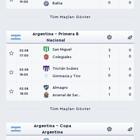
19:00
0
0
Bahia
Tüm Maçları Göster
Argentina - Primera B
Nacional
San Miguel
2
0
02.08
17:00
1
0
Colegiales
Tristán Suárez
1
0
02.08
18:00
0
0
Gimnasia y Tiro
Almagro
3
0
02.08
18:30
1
0
Arsenal de Sarandi
Tüm Maçları Göster
Argentina - Copa
Argentina