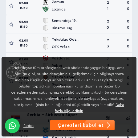
Zemun
2
0
02.08
15:30
1
0
Loznica
Semendrija 1924
2
0
02.08
15:30
0
0
Dinamo Jug
Tekstilac Odzaci
2
0
02.08
15:30
3
0
OFK Vršac
Voždovac
7
0
02.08
18:00
0
0
Priboj
Neredeyse tüm profesyonel web sitelerinde yaygın bir uygulama
olduğu gibi, bu site deneyiminizi geliştirmek için bilgisayarınıza
Macva Šabac
1
0
02.08
indirilen küçük dosyalar olan çerezleri kullanır. Bu sayfada hangi
18:00
3
0
Graficar
bilgileri topladıkları, bunları nasıl kullandığımız ve bazen bu
çerezleri neden saklamamız gerektiği açıklanmaktadır. Bu çerezlerin
Tüm Maçları Göster
saklanmasını nasıl önleyebileceğinizi de paylaşacağız, ancak bu,
site işlevselliğinin belirli öğelerini düşürebilir veya 'kırabilir'.
Daha
fazla bilgi edinin
Serbia - Sirbistan Super
Liga
Çerezleri kabul et
Redet
Mladost Lucani
1
0
02.08
18:00
0
0
Radnik Surdulica