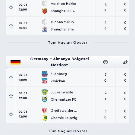
Meizhou Hakka
2
0
02.08
12:00
4
0
Shanghai SIPG
Yunnan Yukun
4
0
02.08
10:00
4
0
Shanghai Shenhua
Tüm Maçları Göster
Germany - Almanya Bölgesel
Nordost
Eilenburg
3
0
02.08
12:00
0
0
Zwickau
Luckenwalde
2
0
02.08
12:00
1
0
Chemnitzer FC
Greifswalder FC
3
0
02.08
12:00
0
0
Chemie Leipzig
Tüm Maçları Göster