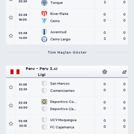
20:30
2
0
Torque
River Plate
0
0
02.08
18:00
0
0
Cerro
Juventud
0
0
02.08
14:00
2
0
Cerro Largo
Tüm Maçları Göster
Peru - Peru 2.ci
Ligi
San Marcos
0
0
01.08
22:30
0
0
Comerciantes
Deportivo Coopsol
0
0
02.08
20:00
0
0
Deportivo Llacuabamba
UCV Moquegua
0
0
02.08
20:15
0
0
FC Cajamarca