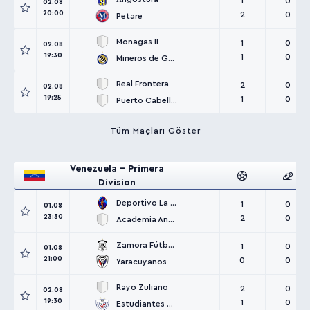
1
0
02.08
20:00
2
0
Petare
Monagas II
1
0
02.08
19:30
1
0
Mineros de Guayana
Real Frontera
2
0
02.08
19:25
1
0
Puerto Cabello II
Tüm Maçları Göster
Venezuela - Primera
Division
Deportivo La Guaira
1
0
01.08
23:30
2
0
Academia Anzoátegui
Zamora Fútbol Club
1
0
01.08
21:00
0
0
Yaracuyanos
Rayo Zuliano
2
0
02.08
19:30
1
0
Estudiantes Mérida