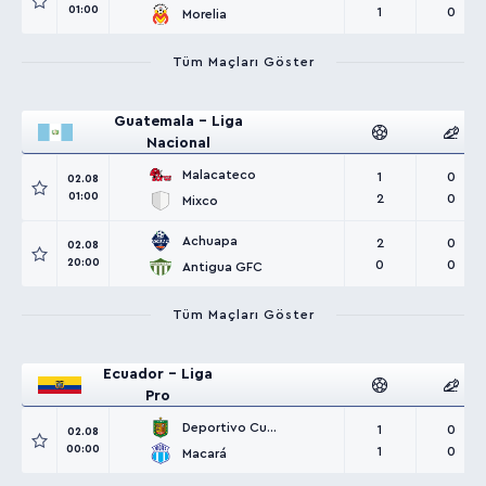
01:00
1
0
Morelia
Tüm Maçları Göster
Guatemala - Liga
Nacional
Malacateco
1
0
02.08
01:00
2
0
Mixco
Achuapa
2
0
02.08
20:00
0
0
Antigua GFC
Tüm Maçları Göster
Ecuador - Liga
Pro
Deportivo Cuenca
1
0
02.08
00:00
1
0
Macará