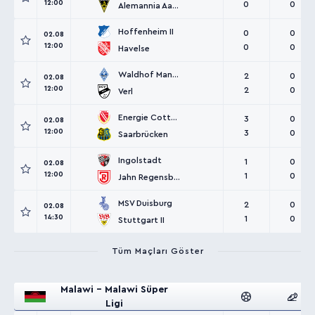
12:00
0
0
Alemannia Aachen
Hoffenheim II
0
0
02.08
12:00
0
0
Havelse
Waldhof Mannheim
2
0
02.08
12:00
2
0
Verl
Energie Cottbus
3
0
02.08
12:00
3
0
Saarbrücken
Ingolstadt
1
0
02.08
12:00
1
0
Jahn Regensburg
MSV Duisburg
2
0
02.08
14:30
1
0
Stuttgart II
Tüm Maçları Göster
Malawi - Malawi Süper
Ligi