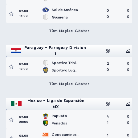
Sol de América
0
0
02.08
13:00
0
0
Guaireña
Tüm Maçları Göster
Paraguay - Paraguay Division
1
Sportivo Trinidense
2
0
02.08
19:00
0
0
Sportivo Luqueño
Tüm Maçları Göster
Mexico - Liga de Expansión
MX
Irapuato
4
0
02.08
00:00
1
0
Venados
Correcaminos UAT
1
0
02.08