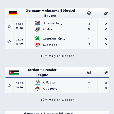
Germany - Almanya Bölgesel
Bayern
Unterhaching
3
0
02.08
12:00
0
0
Ansbach
Greuther Fürth II
1
0
02.08
12:00
2
0
Aubstadt
Tüm Maçları Göster
Jordan - Premier
League
Al Faysali
2
0
02.08
16:30
1
0
Al Jazeera
Tüm Maçları Göster
Germany - Almanya Bölgesel