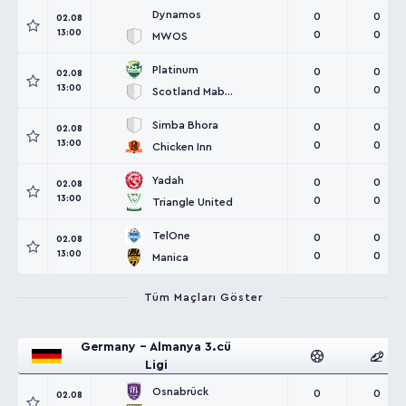
Dynamos
0
0
02.08
13:00
0
0
MWOS
Platinum
0
0
02.08
13:00
0
0
Scotland Mabvuku
Simba Bhora
0
0
02.08
13:00
0
0
Chicken Inn
Yadah
0
0
02.08
13:00
0
0
Triangle United
TelOne
0
0
02.08
13:00
0
0
Manica
Tüm Maçları Göster
Germany - Almanya 3.cü
Ligi
Osnabrück
0
0
02.08