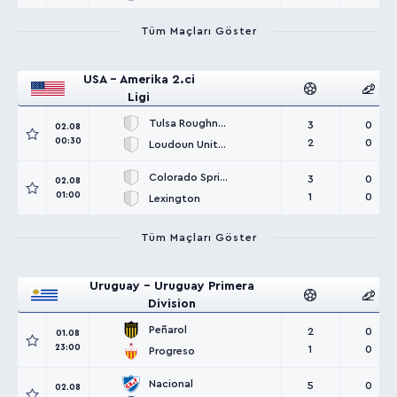
Tüm Maçları Göster
USA - Amerika 2.ci
Ligi
Tulsa Roughnecks
3
0
02.08
00:30
2
0
Loudoun United
Colorado Springs
3
0
02.08
01:00
1
0
Lexington
Tüm Maçları Göster
Uruguay - Uruguay Primera
Division
Peñarol
2
0
01.08
23:00
1
0
Progreso
Nacional
5
0
02.08