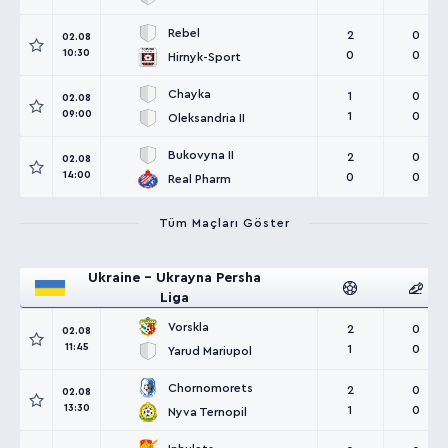
Rebel
2
0
02.08
10:30
0
0
Hirnyk-Sport
Chayka
1
0
02.08
09:00
1
0
Oleksandria II
Bukovyna II
2
0
02.08
14:00
0
0
Real Pharm
Tüm Maçları Göster
Ukraine - Ukrayna Persha
Liga
Vorskla
2
0
02.08
11:45
1
0
Yarud Mariupol
Chornomorets
2
0
02.08
13:30
1
0
Nyva Ternopil