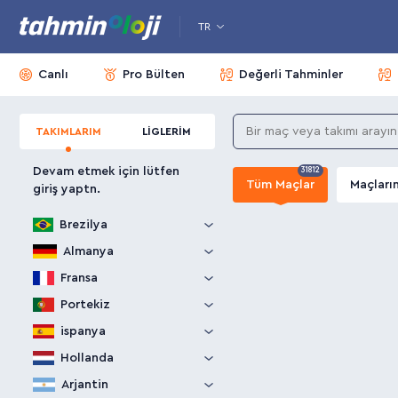
TR
Canlı
Pro Bülten
Değerli Tahminler
TAKIMLARIM
LİGLERİM
Devam etmek için lütfen
31812
Tüm Maçlar
Maçları
giriş yaptn.
Brezilya
Almanya
Fransa
Portekiz
ispanya
Hollanda
Arjantin