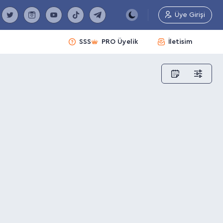
Üye Girişi
SSS
PRO Üyelik
İletisim