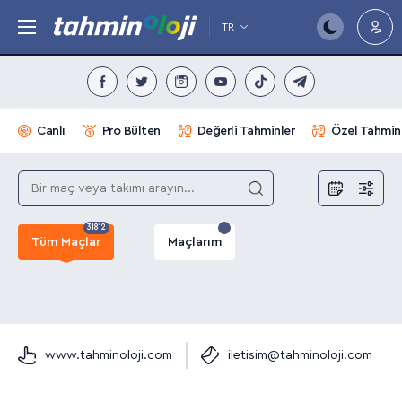
TR
Canlı
Pro Bülten
Değerli Tahminler
Özel Tahmin
31812
Tüm Maçlar
Maçlarım
www.tahminoloji.com
iletisim@tahminoloji.com