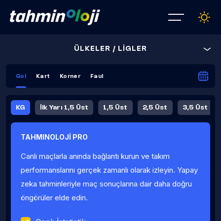
ÜLKELER / LİGLER
Gol
Kart
Korner
Faul
KG
İlk Yarı 1,5 Üst
1,5 Üst
2,5 Üst
3,5 Üst
4,5 Üst
5,5 Üst
6,5 Üst
TAHMINOLOJİ PRO
İlk Yarı 4,5 Üst
İlk Yarı 5,5 Üst
8,5 Üst
9,5 Üst
Canlı maçlarla anında bağlantı kurun ve takım
Fauller Ortalama
performanslarını gerçek zamanlı olarak izleyin. Yapay
zeka tahminleriyle maç sonuçlarına dair daha doğru
öngörüler elde edin.