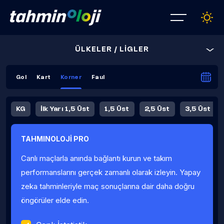
ÜLKELER / LİGLER
Gol
Kart
Korner
Faul
KG
İlk Yarı 1,5 Üst
1,5 Üst
2,5 Üst
3,5 Üst
4,5 Üst
5,5 Üst
6,5 Üst
TAHMINOLOJİ PRO
İlk Yarı 4,5 Üst
İlk Yarı 5,5 Üst
8,5 Üst
9,5 Üst
Canlı maçlarla anında bağlantı kurun ve takım
Fauller Ortalama
performanslarını gerçek zamanlı olarak izleyin. Yapay
zeka tahminleriyle maç sonuçlarına dair daha doğru
öngörüler elde edin.