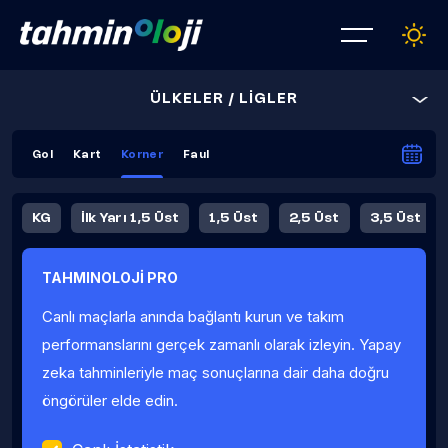
ÜLKELER / LİGLER
Gol
Kart
Korner
Faul
KG
İlk Yarı 1,5 Üst
1,5 Üst
2,5 Üst
3,5 Üst
4,5 Üst
5,5 Üst
6,5 Üst
TAHMINOLOJİ PRO
İlk Yarı 4,5 Üst
İlk Yarı 5,5 Üst
8,5 Üst
9,5 Üst
Canlı maçlarla anında bağlantı kurun ve takım
Fauller Ortalama
performanslarını gerçek zamanlı olarak izleyin. Yapay
zeka tahminleriyle maç sonuçlarına dair daha doğru
öngörüler elde edin.