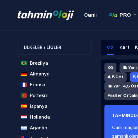
Canlı
PRO
ÜLKELER / LİGLER
Gol
Kart
K
Brezilya
KG
İlk Yarı
Almanya
4,5 Üst
5,
Fransa
İlk Yarı 4,5 Üs
Portekiz
Fauller Ortal
ispanya
TAHMINOLO
Hollanda
Canlı maçlar
Arjantin
zamanlı olar