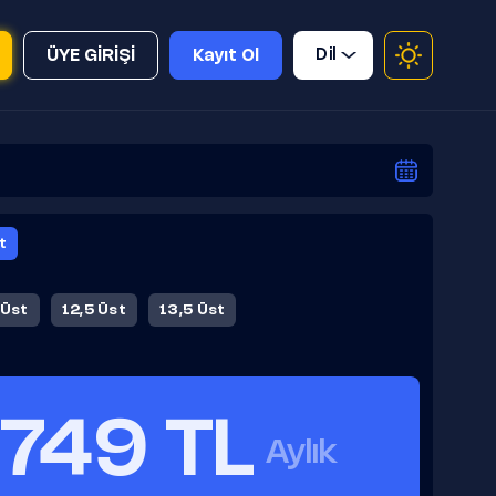
Dil
ÜYE GİRİŞİ
Kayıt Ol
t
 Üst
12,5 Üst
13,5 Üst
749 TL
Aylık