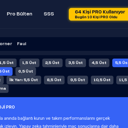
64 Kişi PRO Kullanıyor
Pro Bülten
SSS
Bugün 10 Kişi PRO Oldu
orner
Faul
 1,5 Üst
1,5 Üst
2,5 Üst
3,5 Üst
4,5 Üst
5,5 Üs
5 Üst
6,5 Üst
t
İlk Yarı 5,5 Üst
8,5 Üst
9,5 Üst
10,5 Üst
11,5
ama
Jİ PRO
la anında bağlantı kurun ve takım performanslarını gerçek
ak izleyin. Yapay zeka tahminleriyle maç sonuçlarına dair daha