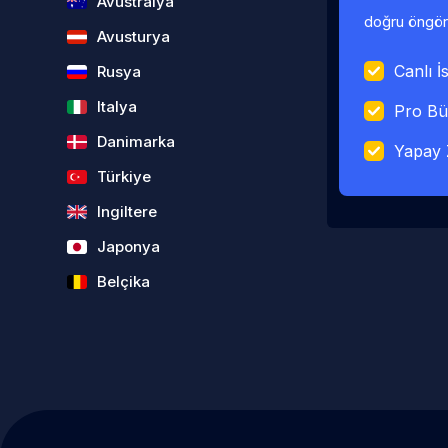
Avustralya
doğru öngörü
Avusturya
Canlı İs
Rusya
Italya
Pro Bü
Danimarka
Yapay 
Türkiye
Ingiltere
Japonya
Belçika