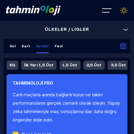
ÜLKELER / LİGLER
Gol
Kart
Korner
Faul
KG
İlk Yarı 1,5 Üst
1,5 Üst
2,5 Üst
3,5 Üst
4,5 Üst
5,5 Üst
6,5 Üst
TAHMINOLOJİ PRO
İlk Yarı 4,5 Üst
İlk Yarı 5,5 Üst
8,5 Üst
9,5 Üst
Canlı maçlarla anında bağlantı kurun ve takım
Fauller Ortalama
performanslarını gerçek zamanlı olarak izleyin. Yapay
zeka tahminleriyle maç sonuçlarına dair daha doğru
öngörüler elde edin.