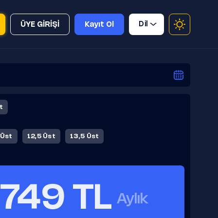
Dil
ÜYE GİRİŞİ
Kayıt Ol
t
 Üst
12,5 Üst
13,5 Üst
749 TL
Aylık