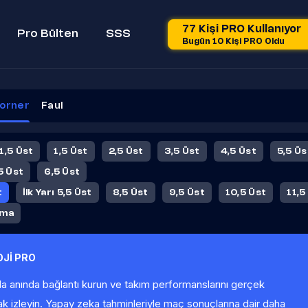
77 Kişi PRO Kullanıyor
Pro Bülten
SSS
Bugün 10 Kişi PRO Oldu
orner
Faul
 1,5 Üst
1,5 Üst
2,5 Üst
3,5 Üst
4,5 Üst
5,5 Üs
5 Üst
6,5 Üst
t
İlk Yarı 5,5 Üst
8,5 Üst
9,5 Üst
10,5 Üst
11,5
ama
Jİ PRO
la anında bağlantı kurun ve takım performanslarını gerçek
ak izleyin. Yapay zeka tahminleriyle maç sonuçlarına dair daha