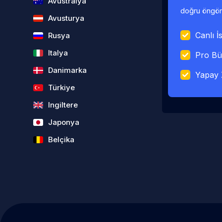
Avustralya
doğru öngörü
Avusturya
Canlı İs
Rusya
Italya
Pro Bü
Danimarka
Yapay 
Türkiye
Ingiltere
Japonya
Belçika