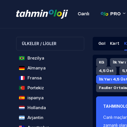
Canlı
PRO
ÜLKELER / LİGLER
Gol
Kart
K
Brezilya
KG
İlk Yarı
Almanya
4,5 Üst
5,
Fransa
İlk Yarı 4,5 Üs
Portekiz
Fauller Ortal
ispanya
TAHMINOLO
Hollanda
Canlı maçlar
Arjantin
zamanlı olar