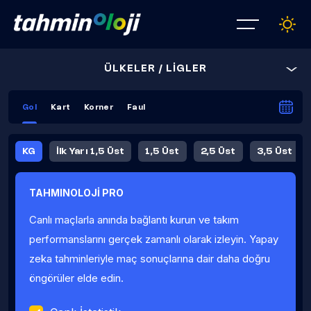
ÜLKELER / LİGLER
Gol
Kart
Korner
Faul
KG
İlk Yarı 1,5 Üst
1,5 Üst
2,5 Üst
3,5 Üst
4,5 Üst
5,5 Üst
6,5 Üst
TAHMINOLOJİ PRO
İlk Yarı 4,5 Üst
İlk Yarı 5,5 Üst
8,5 Üst
9,5 Üst
Canlı maçlarla anında bağlantı kurun ve takım
Fauller Ortalama
performanslarını gerçek zamanlı olarak izleyin. Yapay
zeka tahminleriyle maç sonuçlarına dair daha doğru
öngörüler elde edin.