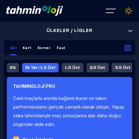
ÜLKELER / LİGLER
Gol
Kart
Korner
Faul
KG
İlk Yarı 1,5 Üst
1,5 Üst
2,5 Üst
3,5 Üst
4,5 Üst
5,5 Üst
6,5 Üst
TAHMINOLOJİ PRO
İlk Yarı 4,5 Üst
İlk Yarı 5,5 Üst
8,5 Üst
9,5 Üst
Canlı maçlarla anında bağlantı kurun ve takım
Fauller Ortalama
performanslarını gerçek zamanlı olarak izleyin. Yapay
zeka tahminleriyle maç sonuçlarına dair daha doğru
öngörüler elde edin.