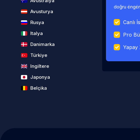
Avustralya
doğru öngörü
Avusturya
Canlı İs
Rusya
Italya
Pro Bü
Danimarka
Yapay 
Türkiye
Ingiltere
Japonya
Belçika