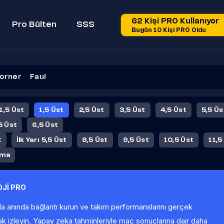
62 Kişi PRO Kullanıyor
Pro Bülten
SSS
Bugün 10 Kişi PRO Oldu
orner
Faul
 1,5 Üst
1,5 Üst
2,5 Üst
3,5 Üst
4,5 Üst
5,5 Üs
5 Üst
6,5 Üst
t
İlk Yarı 5,5 Üst
8,5 Üst
9,5 Üst
10,5 Üst
11,5
ama
Jİ PRO
la anında bağlantı kurun ve takım performanslarını gerçek
ak izleyin. Yapay zeka tahminleriyle maç sonuçlarına dair daha