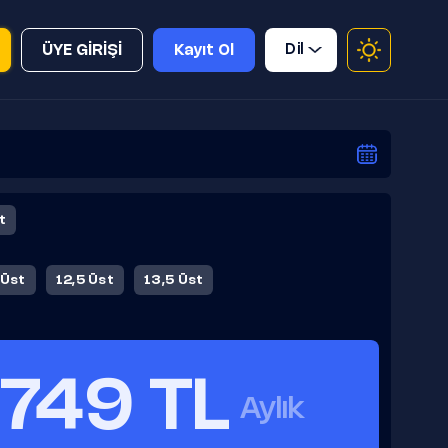
Dil
ÜYE GİRİŞİ
Kayıt Ol
t
 Üst
12,5 Üst
13,5 Üst
749 TL
Aylık