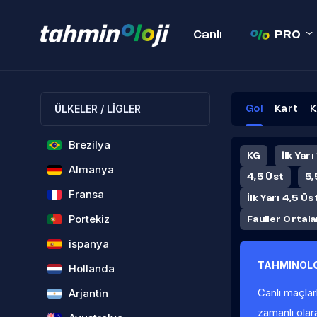
Canlı
PRO
ÜLKELER / LİGLER
Gol
Kart
K
Brezilya
KG
İlk Yarı
Almanya
4,5 Üst
5,
Fransa
İlk Yarı 4,5 Üs
Portekiz
Fauller Ortal
ispanya
TAHMINOLO
Hollanda
Canlı maçlar
Arjantin
zamanlı olar