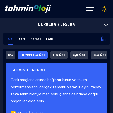
ÜLKELER / LİGLER
Gol
Kart
Korner
Faul
KG
İlk Yarı 1,5 Üst
1,5 Üst
2,5 Üst
3,5 Üst
4,5 Üst
5,5 Üst
6,5 Üst
TAHMINOLOJİ PRO
İlk Yarı 4,5 Üst
İlk Yarı 5,5 Üst
8,5 Üst
9,5 Üst
Canlı maçlarla anında bağlantı kurun ve takım
Fauller Ortalama
performanslarını gerçek zamanlı olarak izleyin. Yapay
zeka tahminleriyle maç sonuçlarına dair daha doğru
öngörüler elde edin.