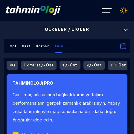
ÜLKELER / LİGLER
Gol
Kart
Korner
Faul
KG
İlk Yarı 1,5 Üst
1,5 Üst
2,5 Üst
3,5 Üst
4,5 Üst
5,5 Üst
6,5 Üst
TAHMINOLOJİ PRO
İlk Yarı 4,5 Üst
İlk Yarı 5,5 Üst
8,5 Üst
9,5 Üst
Canlı maçlarla anında bağlantı kurun ve takım
Fauller Ortalama
performanslarını gerçek zamanlı olarak izleyin. Yapay
zeka tahminleriyle maç sonuçlarına dair daha doğru
öngörüler elde edin.