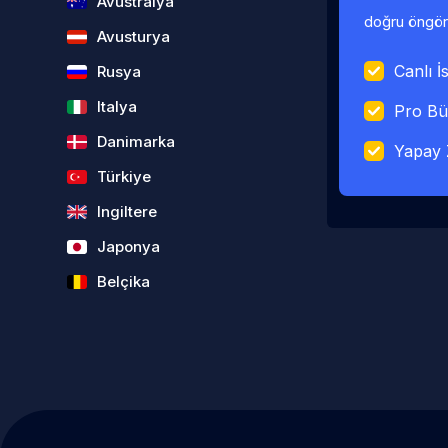
Avustralya
doğru öngörü
Avusturya
Canlı İs
Rusya
Italya
Pro Bü
Danimarka
Yapay 
Türkiye
Ingiltere
Japonya
Belçika