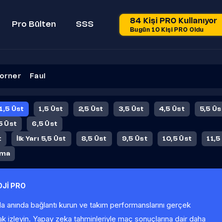
84 Kişi PRO Kullanıyor
Pro Bülten
SSS
Bugün 10 Kişi PRO Oldu
orner
Faul
 1,5 Üst
1,5 Üst
2,5 Üst
3,5 Üst
4,5 Üst
5,5 Üs
5 Üst
6,5 Üst
t
İlk Yarı 5,5 Üst
8,5 Üst
9,5 Üst
10,5 Üst
11,5
ama
Jİ PRO
la anında bağlantı kurun ve takım performanslarını gerçek
ak izleyin. Yapay zeka tahminleriyle maç sonuçlarına dair daha