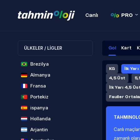
Canlı
PRO
ÜLKELER / LİGLER
Gol
Kart
K
Brezilya
KG
İlk Yarı
Almanya
4,5 Üst
5,
Fransa
İlk Yarı 4,5 Üs
Portekiz
Fauller Ortal
ispanya
TAHMINOLO
Hollanda
Canlı maçlar
Arjantin
zamanlı olar