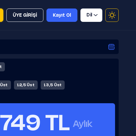
Dil
ÜYE GİRİŞİ
Kayıt Ol
t
 Üst
12,5 Üst
13,5 Üst
749 TL
Aylık