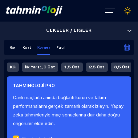
ÜLKELER / LİGLER
Gol
Kart
Korner
Faul
KG
İlk Yarı 1,5 Üst
1,5 Üst
2,5 Üst
3,5 Üst
4,5 Üst
5,5 Üst
6,5 Üst
TAHMINOLOJİ PRO
İlk Yarı 4,5 Üst
İlk Yarı 5,5 Üst
8,5 Üst
9,5 Üst
Canlı maçlarla anında bağlantı kurun ve takım
Fauller Ortalama
performanslarını gerçek zamanlı olarak izleyin. Yapay
zeka tahminleriyle maç sonuçlarına dair daha doğru
öngörüler elde edin.