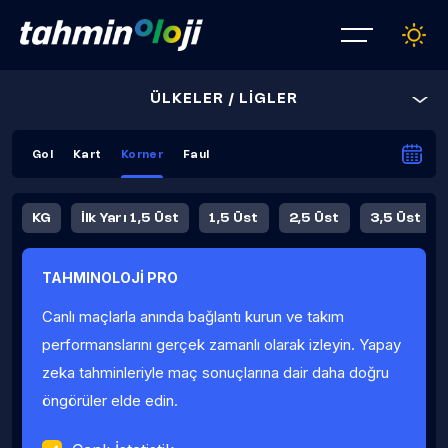
ÜLKELER / LİGLER
Gol
Kart
Korner
Faul
KG
İlk Yarı 1,5 Üst
1,5 Üst
2,5 Üst
3,5 Üst
4,5 Üst
5,5 Üst
6,5 Üst
TAHMINOLOJİ PRO
İlk Yarı 4,5 Üst
İlk Yarı 5,5 Üst
8,5 Üst
9,5 Üst
Canlı maçlarla anında bağlantı kurun ve takım
Fauller Ortalama
performanslarını gerçek zamanlı olarak izleyin. Yapay
zeka tahminleriyle maç sonuçlarına dair daha doğru
öngörüler elde edin.