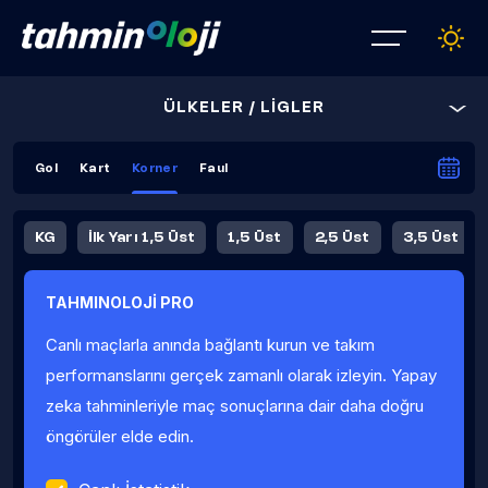
ÜLKELER / LİGLER
Gol
Kart
Korner
Faul
KG
İlk Yarı 1,5 Üst
1,5 Üst
2,5 Üst
3,5 Üst
4,5 Üst
5,5 Üst
6,5 Üst
TAHMINOLOJİ PRO
İlk Yarı 4,5 Üst
İlk Yarı 5,5 Üst
8,5 Üst
9,5 Üst
Canlı maçlarla anında bağlantı kurun ve takım
Fauller Ortalama
performanslarını gerçek zamanlı olarak izleyin. Yapay
zeka tahminleriyle maç sonuçlarına dair daha doğru
öngörüler elde edin.