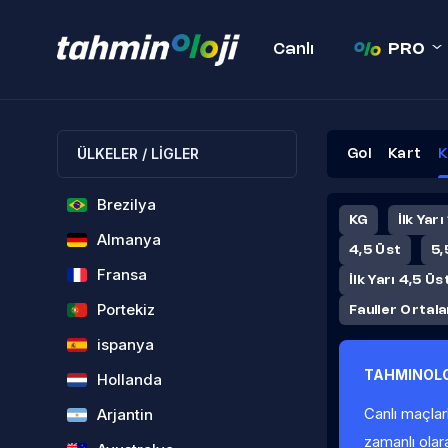
Canlı
PRO
ÜLKELER / LİGLER
Gol
Kart
K
Brezilya
KG
İlk Yarı
Almanya
4,5 Üst
5,
Fransa
İlk Yarı 4,5 Üs
Portekiz
Fauller Ortal
ispanya
TAHMINOLO
Hollanda
Canlı maçlar
Arjantin
zamanlı olar