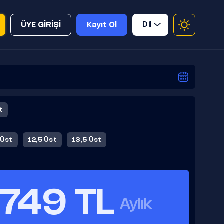
Dil
ÜYE GİRİŞİ
Kayıt Ol
t
 Üst
12,5 Üst
13,5 Üst
749 TL
Aylık