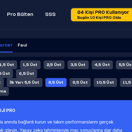
64 Kişi PRO Kullanıyor
Pro Bülten
SSS
Bugün 10 Kişi PRO Oldu
orner
Faul
 1,5 Üst
1,5 Üst
2,5 Üst
3,5 Üst
4,5 Üst
5,5 Üs
5 Üst
6,5 Üst
t
İlk Yarı 5,5 Üst
8,5 Üst
9,5 Üst
10,5 Üst
11,5
ama
Jİ PRO
la anında bağlantı kurun ve takım performanslarını gerçek
ak izleyin. Yapay zeka tahminleriyle maç sonuçlarına dair daha