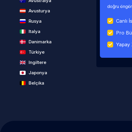
Avustralya
doğru öngörü
Avusturya
Canlı İs
Rusya
Italya
Pro Bü
Danimarka
Yapay 
Türkiye
Ingiltere
Japonya
Belçika