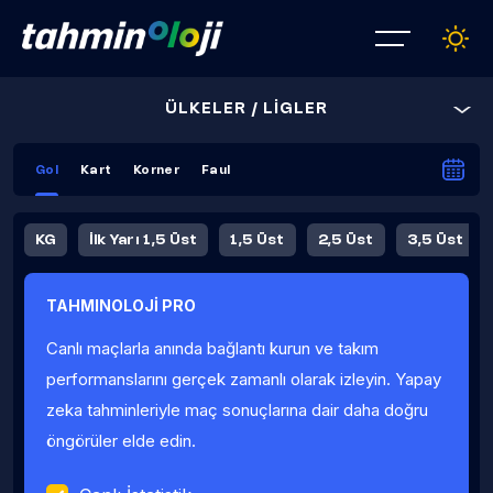
ÜLKELER / LİGLER
Gol
Kart
Korner
Faul
KG
İlk Yarı 1,5 Üst
1,5 Üst
2,5 Üst
3,5 Üst
4,5 Üst
5,5 Üst
6,5 Üst
TAHMINOLOJİ PRO
İlk Yarı 4,5 Üst
İlk Yarı 5,5 Üst
8,5 Üst
9,5 Üst
Canlı maçlarla anında bağlantı kurun ve takım
Fauller Ortalama
performanslarını gerçek zamanlı olarak izleyin. Yapay
zeka tahminleriyle maç sonuçlarına dair daha doğru
öngörüler elde edin.