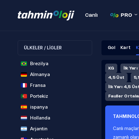
Canlı
PRO
ÜLKELER / LİGLER
Gol
Kart
K
Brezilya
KG
İlk Yarı
Almanya
4,5 Üst
5,
Fransa
İlk Yarı 4,5 Üs
Portekiz
Fauller Ortal
ispanya
TAHMINOLO
Hollanda
Canlı maçlar
Arjantin
zamanlı olar