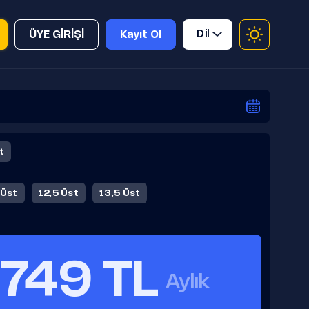
Dil
ÜYE GİRİŞİ
Kayıt Ol
t
 Üst
12,5 Üst
13,5 Üst
749 TL
Aylık