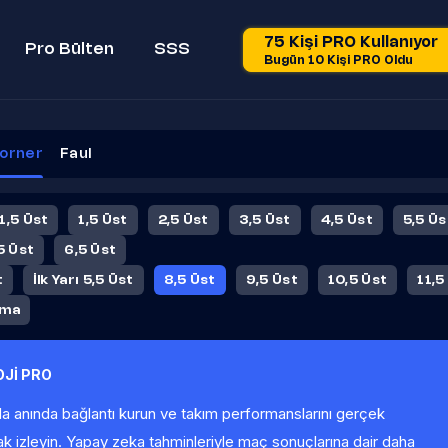
75 Kişi PRO Kullanıyor
Pro Bülten
SSS
Bugün 10 Kişi PRO Oldu
orner
Faul
 1,5 Üst
1,5 Üst
2,5 Üst
3,5 Üst
4,5 Üst
5,5 Üs
5 Üst
6,5 Üst
t
İlk Yarı 5,5 Üst
8,5 Üst
9,5 Üst
10,5 Üst
11,5
ama
Jİ PRO
la anında bağlantı kurun ve takım performanslarını gerçek
ak izleyin. Yapay zeka tahminleriyle maç sonuçlarına dair daha