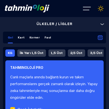
ÜLKELER / LİGLER
Gol
Kart
Korner
Faul
KG
İlk Yarı 1,5 Üst
1,5 Üst
2,5 Üst
3,5 Üst
4,5 Üst
5,5 Üst
6,5 Üst
TAHMINOLOJİ PRO
İlk Yarı 4,5 Üst
İlk Yarı 5,5 Üst
8,5 Üst
9,5 Üst
Canlı maçlarla anında bağlantı kurun ve takım
Fauller Ortalama
performanslarını gerçek zamanlı olarak izleyin. Yapay
zeka tahminleriyle maç sonuçlarına dair daha doğru
öngörüler elde edin.