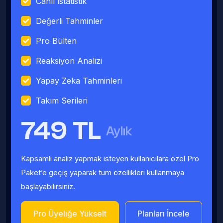
Canlı İstatistik
Değerli Tahminler
Pro Bülten
Reaksiyon Analizi
Yapay Zeka Tahminleri
Takım Serileri
749 TL
Aylık
Kapsamlı analiz yapmak isteyen kullanıcılara özel Pro
Paket’e geçiş yaparak tüm özellikleri kullanmaya
başlayabilirsiniz.
Pro Üyeliğe Yükselt
Planları İncele