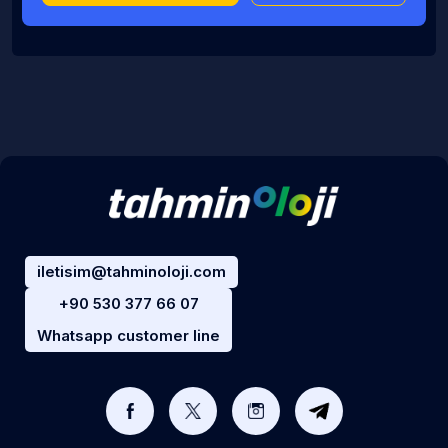
iletisim@tahminoloji.com
+90 530 377 66 07
Whatsapp customer line