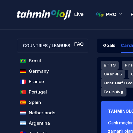
Live
PRO
FAQ
COUNTRIES / LEAGUES
Goals
Card
Brazil
BTTS
Firs
Germany
Over 4.5
France
First Half Ove
Portugal
Fouls Avg
Spain
TAHMINOLO
Netherlands
Canlı maçlar
Argentina
zamanlı olar