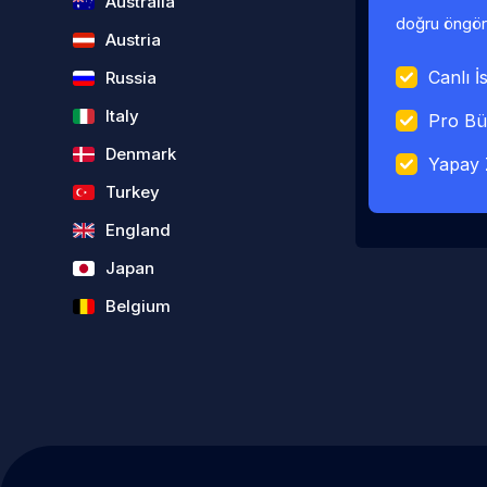
Australia
doğru öngörü
Austria
Canlı İs
Russia
Italy
Pro Bü
Denmark
Yapay 
Turkey
England
Japan
Belgium