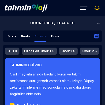
COUNTRIES / LEAGUES
Goals
Cards
Corners
Fouls
BTTS
First Half Over 1.5
Over 1.5
Over 2.5
Over 4.5
Over 5.5
Over 6.5
TAHMINOLOJİ PRO
First Half Over 4.5
First Half Over 5.5
Over 8.5
Canlı maçlarla anında bağlantı kurun ve takım
Fouls Avg
performanslarını gerçek zamanlı olarak izleyin. Yapay
zeka tahminleriyle maç sonuçlarına dair daha doğru
öngörüler elde edin.