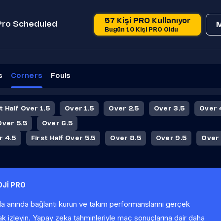
57 Kişi PRO Kullanıyor
Pro Scheduled
Bugün 10 Kişi PRO Oldu
s
Corners
Fouls
t Half Over 1.5
Over 1.5
Over 2.5
Over 3.5
Over 
Over 5.5
Over 6.5
r 4.5
First Half Over 5.5
Over 8.5
Over 9.5
Over 
Jİ PRO
la anında bağlantı kurun ve takım performanslarını gerçek
ak izleyin. Yapay zeka tahminleriyle maç sonuçlarına dair daha