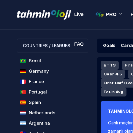
Live
PRO
FAQ
COUNTRIES / LEAGUES
Goals
Card
Brazil
BTTS
Firs
Germany
Over 4.5
France
First Half Ove
Portugal
Fouls Avg
Spain
TAHMINOLO
Netherlands
Canlı maçlar
Argentina
zamanlı olar