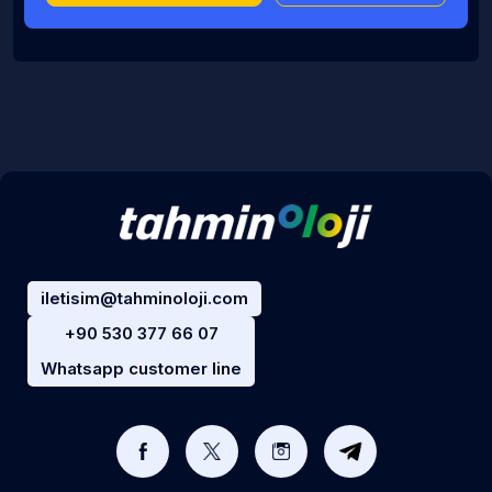
iletisim@tahminoloji.com
+90 530 377 66 07
Whatsapp customer line