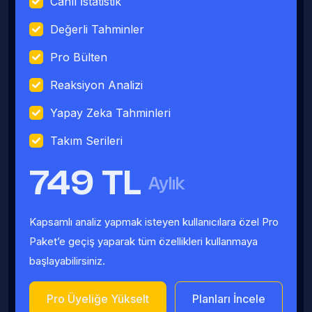
Canlı İstatistik
Değerli Tahminler
Pro Bülten
Reaksiyon Analizi
Yapay Zeka Tahminleri
Takım Serileri
749 TL
Aylık
Kapsamlı analiz yapmak isteyen kullanıcılara özel Pro
Paket’e geçiş yaparak tüm özellikleri kullanmaya
başlayabilirsiniz.
Pro Üyeliğe Yükselt
Planları İncele