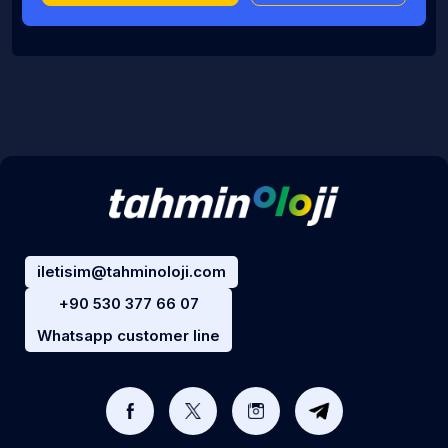
iletisim@tahminoloji.com
+90 530 377 66 07
Whatsapp customer line