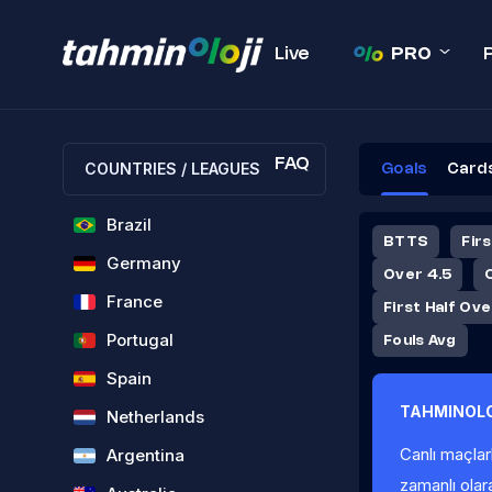
Live
PRO
FAQ
COUNTRIES / LEAGUES
Goals
Card
Brazil
BTTS
Firs
Germany
Over 4.5
France
First Half Ove
Portugal
Fouls Avg
Spain
TAHMINOLO
Netherlands
Canlı maçlar
Argentina
zamanlı olar