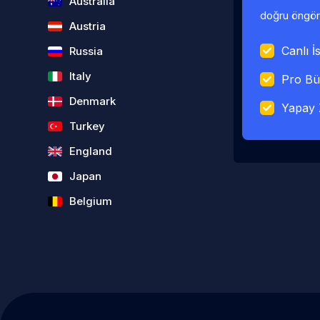
Australia
doğru öngörü
Austria
Canlı İs
Russia
Italy
Pro Bü
Denmark
Yapay 
Turkey
England
Japan
Belgium