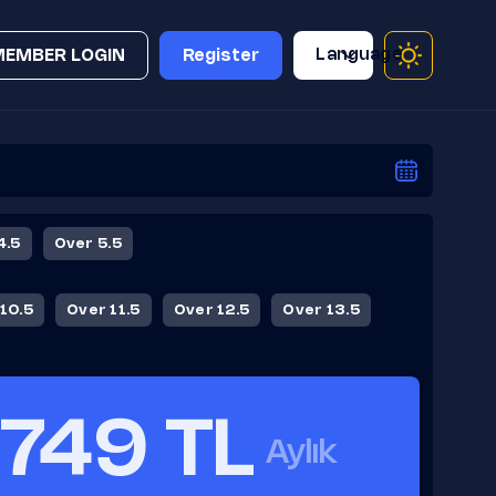
Language
MEMBER LOGIN
Register
4.5
Over 5.5
10.5
Over 11.5
Over 12.5
Over 13.5
749 TL
Aylık