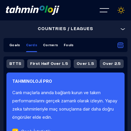
COUNTRIES / LEAGUES
Goals
Cards
Corners
Fouls
BTTS
First Half Over 1.5
Over 1.5
Over 2.5
Over 4.5
Over 5.5
Over 6.5
TAHMINOLOJİ PRO
First Half Over 4.5
First Half Over 5.5
Over 8.5
Canlı maçlarla anında bağlantı kurun ve takım
Fouls Avg
performanslarını gerçek zamanlı olarak izleyin. Yapay
zeka tahminleriyle maç sonuçlarına dair daha doğru
öngörüler elde edin.