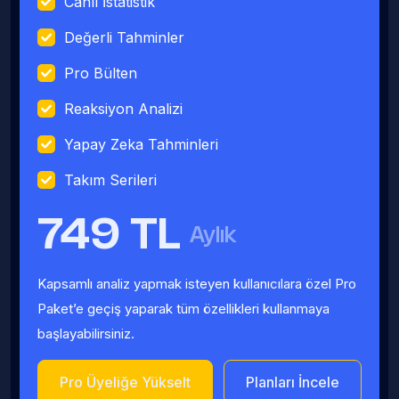
Canlı İstatistik
Değerli Tahminler
Pro Bülten
Reaksiyon Analizi
Yapay Zeka Tahminleri
Takım Serileri
749 TL
Aylık
Kapsamlı analiz yapmak isteyen kullanıcılara özel Pro
Paket’e geçiş yaparak tüm özellikleri kullanmaya
başlayabilirsiniz.
Pro Üyeliğe Yükselt
Planları İncele