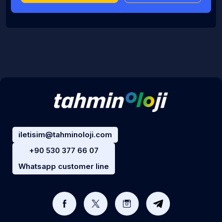
iletisim@tahminoloji.com
+90 530 377 66 07
Whatsapp customer line