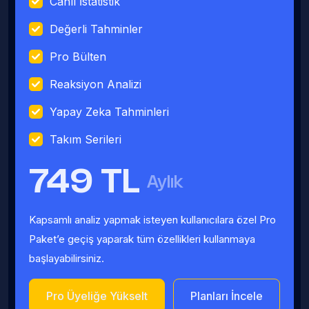
Canlı İstatistik
Değerli Tahminler
Pro Bülten
Reaksiyon Analizi
Yapay Zeka Tahminleri
Takım Serileri
749 TL
Aylık
Kapsamlı analiz yapmak isteyen kullanıcılara özel Pro
Paket’e geçiş yaparak tüm özellikleri kullanmaya
başlayabilirsiniz.
Pro Üyeliğe Yükselt
Planları İncele