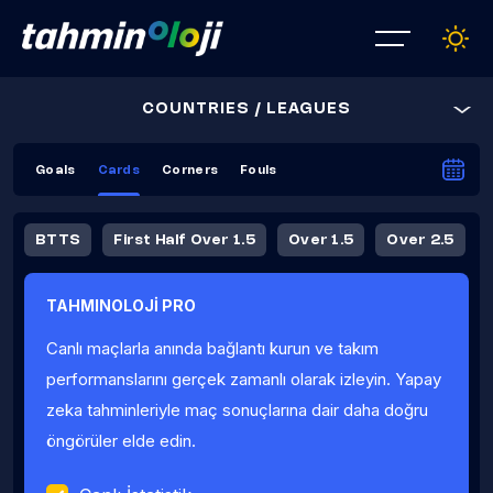
COUNTRIES / LEAGUES
Goals
Cards
Corners
Fouls
BTTS
First Half Over 1.5
Over 1.5
Over 2.5
Over 4.5
Over 5.5
Over 6.5
TAHMINOLOJİ PRO
First Half Over 4.5
First Half Over 5.5
Over 8.5
Canlı maçlarla anında bağlantı kurun ve takım
Fouls Avg
performanslarını gerçek zamanlı olarak izleyin. Yapay
zeka tahminleriyle maç sonuçlarına dair daha doğru
öngörüler elde edin.