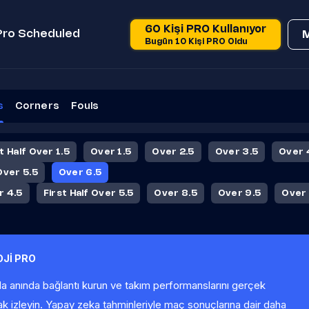
60 Kişi PRO Kullanıyor
Pro Scheduled
Bugün 10 Kişi PRO Oldu
s
Corners
Fouls
t Half Over 1.5
Over 1.5
Over 2.5
Over 3.5
Over 
Over 5.5
Over 6.5
r 4.5
First Half Over 5.5
Over 8.5
Over 9.5
Over 
Jİ PRO
la anında bağlantı kurun ve takım performanslarını gerçek
ak izleyin. Yapay zeka tahminleriyle maç sonuçlarına dair daha