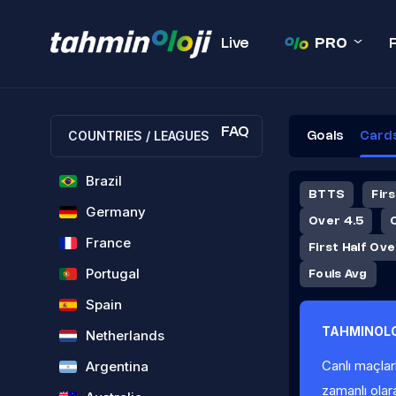
Live
PRO
FAQ
COUNTRIES / LEAGUES
Goals
Card
Brazil
BTTS
Firs
Germany
Over 4.5
France
First Half Ove
Portugal
Fouls Avg
Spain
TAHMINOLO
Netherlands
Canlı maçlar
Argentina
zamanlı olar