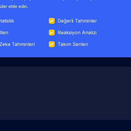
ler elde edin.
tatistik
Değerli Tahminler
lten
Reaksiyon Analizi
Zeka Tahminleri
Takım Serileri