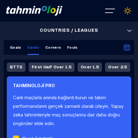
COUNTRIES / LEAGUES
Goals
Cards
Corners
Fouls
BTTS
First Half Over 1.5
Over 1.5
Over 2.5
Over 4.5
Over 5.5
Over 6.5
TAHMINOLOJİ PRO
First Half Over 4.5
First Half Over 5.5
Over 8.5
Canlı maçlarla anında bağlantı kurun ve takım
Fouls Avg
performanslarını gerçek zamanlı olarak izleyin. Yapay
zeka tahminleriyle maç sonuçlarına dair daha doğru
öngörüler elde edin.