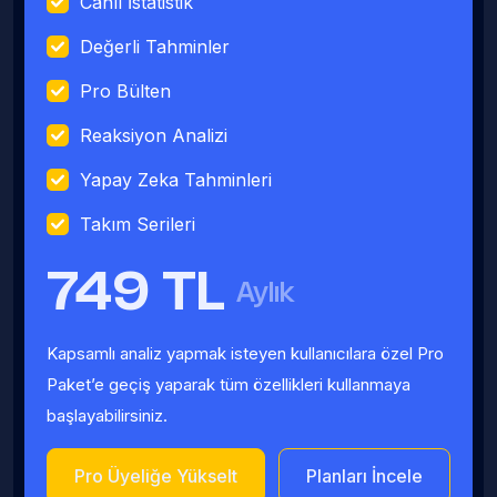
Canlı İstatistik
Değerli Tahminler
Pro Bülten
Reaksiyon Analizi
Yapay Zeka Tahminleri
Takım Serileri
749 TL
Aylık
Kapsamlı analiz yapmak isteyen kullanıcılara özel Pro
Paket’e geçiş yaparak tüm özellikleri kullanmaya
başlayabilirsiniz.
Pro Üyeliğe Yükselt
Planları İncele