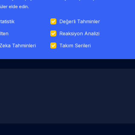
ler elde edin.
tatistik
Değerli Tahminler
lten
Reaksiyon Analizi
Zeka Tahminleri
Takım Serileri