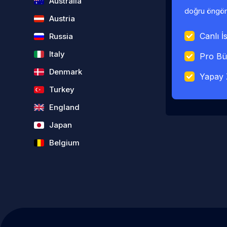
Australia
doğru öngörü
Austria
Canlı İs
Russia
Italy
Pro Bü
Denmark
Yapay 
Turkey
England
Japan
Belgium