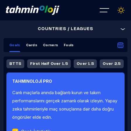
COUNTRIES / LEAGUES
Goals
Cards
Corners
Fouls
BTTS
First Half Over 1.5
Over 1.5
Over 2.5
Over 4.5
Over 5.5
Over 6.5
TAHMINOLOJİ PRO
First Half Over 4.5
First Half Over 5.5
Over 8.5
Canlı maçlarla anında bağlantı kurun ve takım
Fouls Avg
performanslarını gerçek zamanlı olarak izleyin. Yapay
zeka tahminleriyle maç sonuçlarına dair daha doğru
öngörüler elde edin.