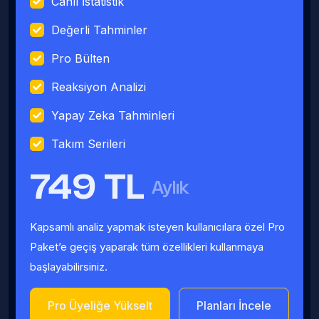
Canlı İstatistik
Değerli Tahminler
Pro Bülten
Reaksiyon Analizi
Yapay Zeka Tahminleri
Takım Serileri
749 TL
Aylık
Kapsamlı analiz yapmak isteyen kullanıcılara özel Pro
Paket’e geçiş yaparak tüm özellikleri kullanmaya
başlayabilirsiniz.
Pro Üyeliğe Yükselt
Planları İncele