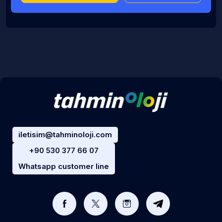
iletisim@tahminoloji.com
+90 530 377 66 07
Whatsapp customer line