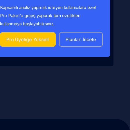
Kapsamlı analiz yapmak isteyen kullanıcılara özel
Pro Paket’e geçiş yaparak tüm özellikleri
kullanmaya başlayabilirsiniz.
Pro Üyeliğe Yükselt
Planları İncele