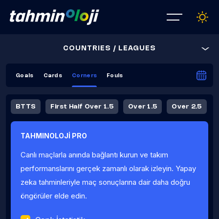
COUNTRIES / LEAGUES
Goals
Cards
Corners
Fouls
BTTS
First Half Over 1.5
Over 1.5
Over 2.5
Over 4.5
Over 5.5
Over 6.5
TAHMINOLOJİ PRO
First Half Over 4.5
First Half Over 5.5
Over 8.5
Canlı maçlarla anında bağlantı kurun ve takım
Fouls Avg
performanslarını gerçek zamanlı olarak izleyin. Yapay
zeka tahminleriyle maç sonuçlarına dair daha doğru
öngörüler elde edin.