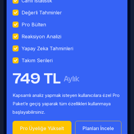
Canlı İstatistik
Değerli Tahminler
Pro Bülten
Reaksiyon Analizi
Yapay Zeka Tahminleri
Takım Serileri
749 TL
Aylık
Kapsamlı analiz yapmak isteyen kullanıcılara özel Pro
Paket’e geçiş yaparak tüm özellikleri kullanmaya
başlayabilirsiniz.
Pro Üyeliğe Yükselt
Planları İncele