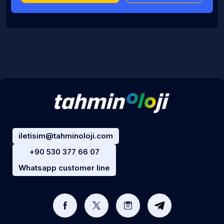
iletisim@tahminoloji.com
+90 530 377 66 07
Whatsapp customer line