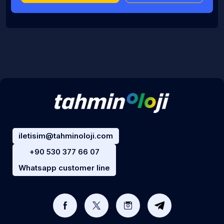
iletisim@tahminoloji.com
+90 530 377 66 07
Whatsapp customer line