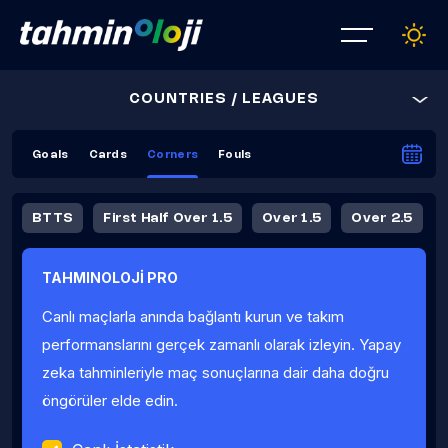
COUNTRIES / LEAGUES
Goals
Cards
Corners
Fouls
BTTS
First Half Over 1.5
Over 1.5
Over 2.5
Over 4.5
Over 5.5
Over 6.5
TAHMINOLOJİ PRO
First Half Over 4.5
First Half Over 5.5
Over 8.5
Canlı maçlarla anında bağlantı kurun ve takım
Fouls Avg
performanslarını gerçek zamanlı olarak izleyin. Yapay
zeka tahminleriyle maç sonuçlarına dair daha doğru
öngörüler elde edin.