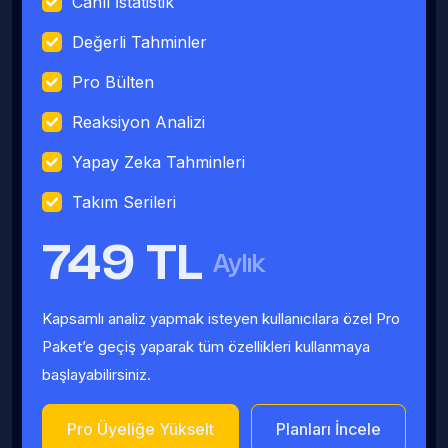
Canlı İstatistik
Değerli Tahminler
Pro Bülten
Reaksiyon Analizi
Yapay Zeka Tahminleri
Takım Serileri
749 TL
Aylık
Kapsamlı analiz yapmak isteyen kullanıcılara özel Pro
Paket’e geçiş yaparak tüm özellikleri kullanmaya
başlayabilirsiniz.
Pro Üyeliğe Yükselt
Planları İncele