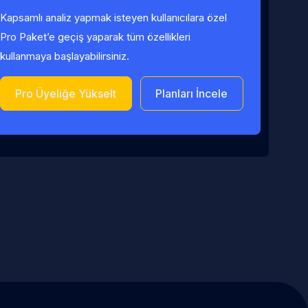
Kapsamlı analiz yapmak isteyen kullanıcılara özel
Pro Paket’e geçiş yaparak tüm özellikleri
kullanmaya başlayabilirsiniz.
Pro Üyeliğe Yükselt
Planları İncele