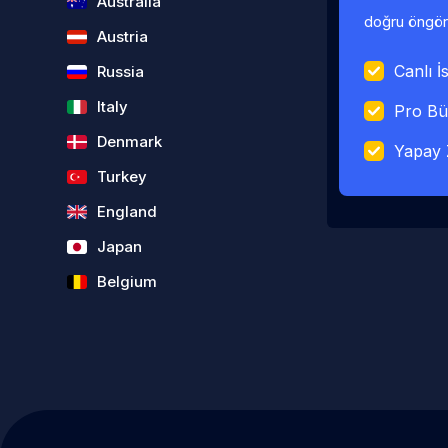
Australia
doğru öngörü
Austria
Canlı İs
Russia
Italy
Pro Bü
Denmark
Yapay 
Turkey
England
Japan
Belgium