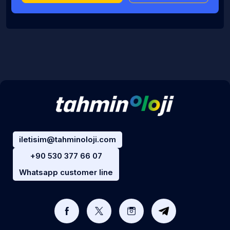
iletisim@tahminoloji.com
+90 530 377 66 07
Whatsapp customer line