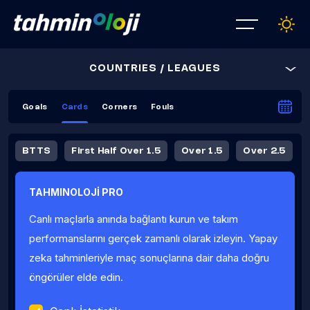
COUNTRIES / LEAGUES
Goals
Cards
Corners
Fouls
BTTS
First Half Over 1.5
Over 1.5
Over 2.5
Over 4.5
Over 5.5
Over 6.5
TAHMINOLOJİ PRO
First Half Over 4.5
First Half Over 5.5
Over 8.5
Canlı maçlarla anında bağlantı kurun ve takım
Fouls Avg
performanslarını gerçek zamanlı olarak izleyin. Yapay
zeka tahminleriyle maç sonuçlarına dair daha doğru
öngörüler elde edin.