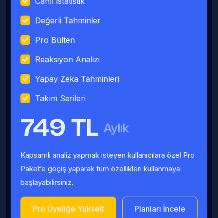
Canlı İstatistik
Değerli Tahminler
Pro Bülten
Reaksiyon Analizi
Yapay Zeka Tahminleri
Takım Serileri
749 TL
Aylık
Kapsamlı analiz yapmak isteyen kullanıcılara özel Pro
Paket’e geçiş yaparak tüm özellikleri kullanmaya
başlayabilirsiniz.
Pro Üyeliğe Yükselt
Planları İncele