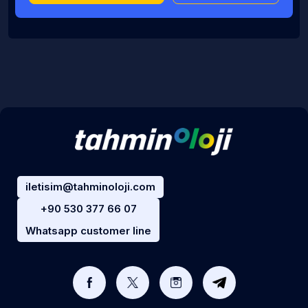
iletisim@tahminoloji.com
+90 530 377 66 07
Whatsapp customer line