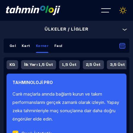
ÜLKELER / LİGLER
Gol
Kart
Korner
Faul
KG
İlk Yarı 1,5 Üst
1,5 Üst
2,5 Üst
3,5 Üst
4,5 Üst
5,5 Üst
6,5 Üst
TAHMINOLOJİ PRO
İlk Yarı 4,5 Üst
İlk Yarı 5,5 Üst
8,5 Üst
9,5 Üst
Canlı maçlarla anında bağlantı kurun ve takım
Fauller Ortalama
performanslarını gerçek zamanlı olarak izleyin. Yapay
zeka tahminleriyle maç sonuçlarına dair daha doğru
öngörüler elde edin.