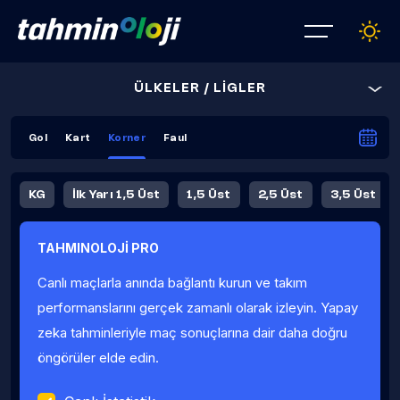
ÜLKELER / LİGLER
Gol
Kart
Korner
Faul
KG
İlk Yarı 1,5 Üst
1,5 Üst
2,5 Üst
3,5 Üst
4,5 Üst
5,5 Üst
6,5 Üst
TAHMINOLOJİ PRO
İlk Yarı 4,5 Üst
İlk Yarı 5,5 Üst
8,5 Üst
9,5 Üst
Canlı maçlarla anında bağlantı kurun ve takım
Fauller Ortalama
performanslarını gerçek zamanlı olarak izleyin. Yapay
zeka tahminleriyle maç sonuçlarına dair daha doğru
öngörüler elde edin.